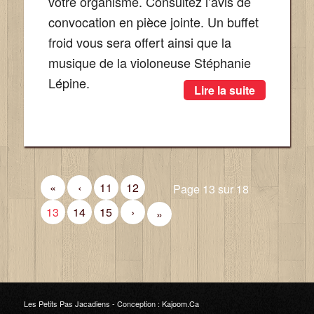
votre organisme. Consultez l’avis de
convocation en pièce jointe. Un buffet
froid vous sera offert ainsi que la
musique de la violoneuse Stéphanie
Lépine.
Lire la suite
«
‹
11
12
Page 13 sur 18
13
14
15
›
»
Les Petits Pas Jacadiens -
Conception :
Kajoom.Ca