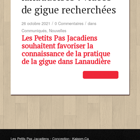
de gigue recherchées
/
/
26 octobre 2021
0 Commentaires
dans
Communiqués
,
Nouvelles
Les Petits Pas Jacadiens
souhaitent favoriser la
connaissance de la pratique
de la gigue dans Lanaudière
Lire la suite
Les Petits Pas Jacadiens -
Conception :
Kajoom.Ca