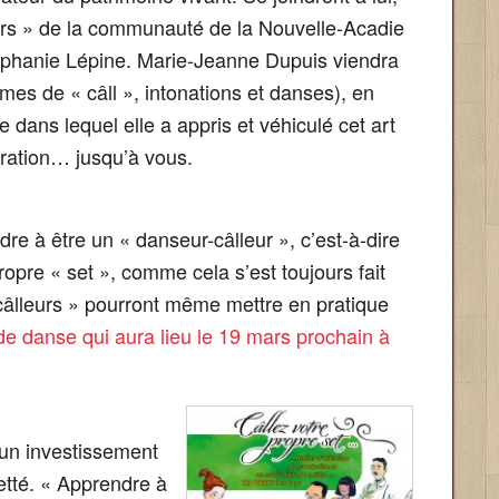
eurs » de la communauté de la Nouvelle-Acadie
éphanie Lépine. Marie-Jeanne Dupuis viendra
mes de « câll », intonations et danses), en
e dans lequel elle a appris et véhiculé cet art
ération… jusqu’à vous.
endre à être un « danseur-câlleur », c’est-à-dire
opre « set », comme cela s’est toujours fait
câlleurs » pourront même mettre en pratique
 de danse qui aura lieu le 19 mars prochain à
st un investissement
Jetté. « Apprendre à