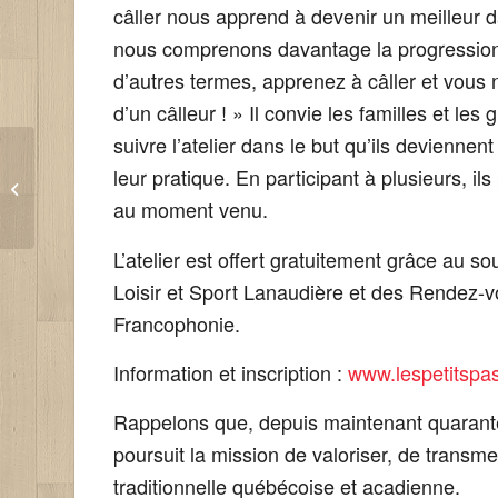
câller nous apprend à devenir un meilleur 
nous comprenons davantage la progression
d’autres termes, apprenez à câller et vous 
d’un câlleur ! » Il convie les familles et les
suivre l’atelier dans le but qu’ils deviennen
LES RENDEZ-VOUS
leur pratique. En participant à plusieurs, ils
DE LA
au moment venu.
FRANCOPHONIE 2016
L’atelier est offert gratuitement grâce au so
Loisir et Sport Lanaudière et des Rendez-v
Francophonie.
Information et inscription :
www.lespetitspa
Rappelons que, depuis maintenant quarante
poursuit la mission de valoriser, de transme
traditionnelle québécoise et acadienne.