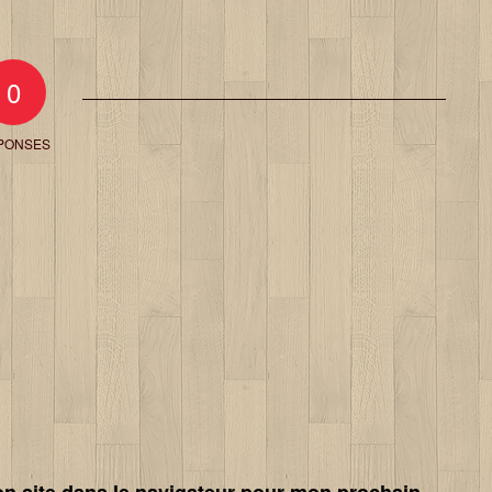
0
PONSES