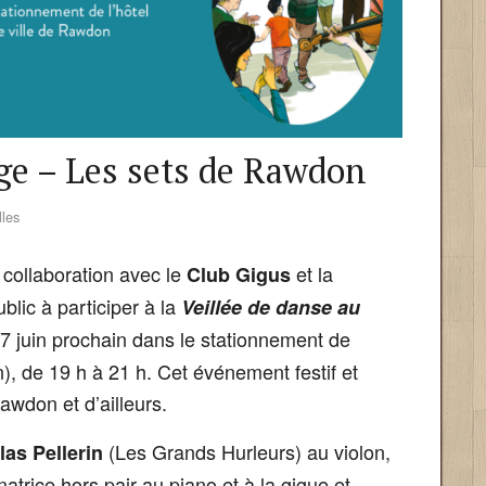
age – Les sets de Rawdon
les
collaboration avec le
et la
Club Gigus
ublic à participer à la
Veillée de
danse au
7 juin prochain dans le stationnement de
), de 19 h à 21 h. Cet événement festif et
awdon et d’ailleurs.
(Les Grands Hurleurs) au violon,
las Pellerin
trice hors pair au piano et à la gigue et