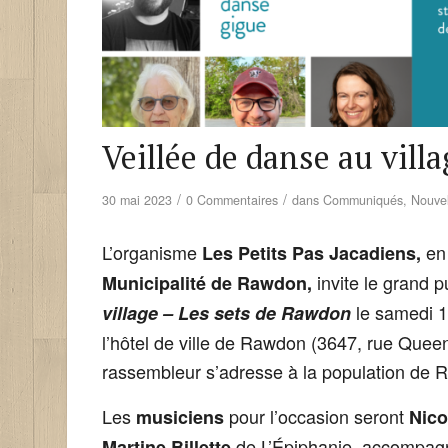
Veillée de danse au vill
/
/
30 mai 2023
0 Commentaires
dans
Communiqués
,
Nouvel
L’organisme
en 
Les Petits Pas Jacadiens,
invite le grand p
Municipalité de Rawdon,
le samedi 1
village – Les sets de Rawdon
l’hôtel de ville de Rawdon (3647, rue Queen
rassembleur s’adresse à la population de R
Les
pour l’occasion seront
musiciens
Nico
de L’Épiphanie, accompagna
Martine Billette