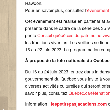
Rawdon.
Pour en savoir plus, consultez l’
événement
Cet événement est réalisé en partenariat 
présenté dans le cadre de la série des 35 V
par le
Conseil québécois du patrimoine viv
les traditions vivantes. Les veillées se tien
16 au 22 juin 2023. La programmation comp
À propos de la fête nationale du Québec
Du 16 au 24 juin 2023, entrez dans la danse
gouvernement du Québec vous invite à vous j
diverses activités culturelles qui seront of
savoir plus, consultez
Québec.ca/fêtenatio
Les Petits Pas
Information :
o
lespetitspasjacadiens.com
Jacadiens lancent un