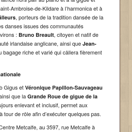
int-Ambroise-de-Kildare à l’harmonica et à
, porteurs de la tradition dansée de la
âlleurs
s des danses issues des communautés
virons :
, citoyen et natif de
Bruno Breault
té irlandaise anglicane, ainsi que
Jean-
au bagage riche et varié qui câllera fièrement
ationale
ub Gigus et
Véronique Papillon-Sauvageau
 ainsi que la
Grande Roue de gigue de la
ours enlevant et inclusif, permet aux
 tour de rôle afin d’exécuter quelques pas.
 Centre Metcalfe, au 3597, rue Metcalfe à