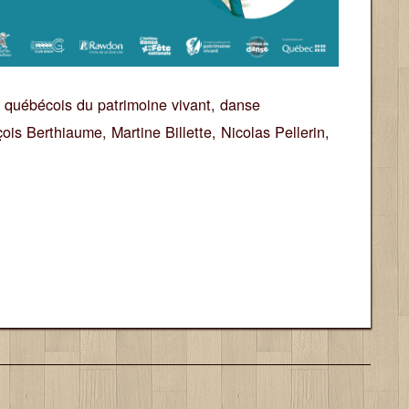
l québécois du patrimoine vivant
,
danse
çois Berthiaume
,
Martine Billette
,
Nicolas Pellerin
,